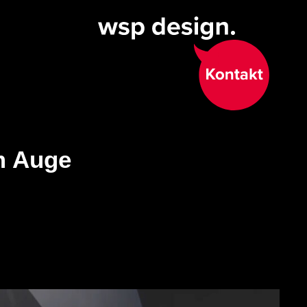
m Auge
.