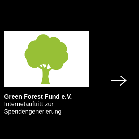
Green Forest Fund e.V.
Heidel
Internetauftritt zur
Druck
Spendengenerierung
Markte
für ei