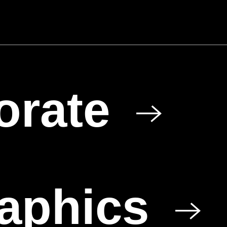
für den Info Day
Commercial Printing
orate
raphics