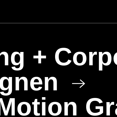
ng + Corp
gnen
 Motion G