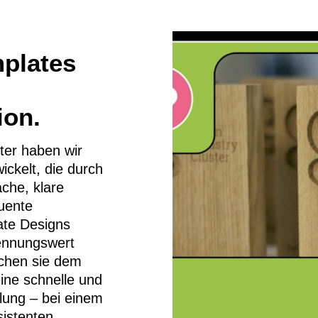
plates
on.
ter haben wir
ickelt, die durch
ache, klare
uente
te Designs
ennungswert
ichen sie dem
ine schnelle und
llung – bei einem
sistenten