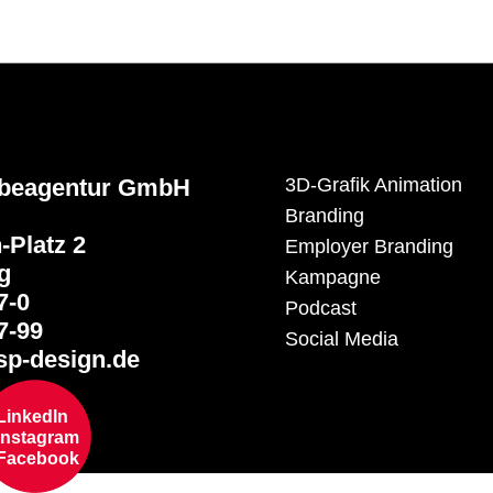
rbeagentur GmbH
3D-Grafik Animation
Branding
-Platz 2
Employer Branding
g
Kampagne
7-0
Podcast
7-99
Social Media
p-design.de
LinkedIn
Instagram
Facebook