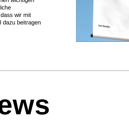
inen wichtigen
liche
dass wir mit
l dazu beitragen
News