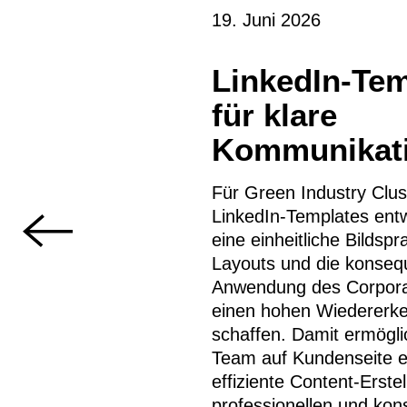
19. Juni 2026
LinkedIn-Tem
für klare
Kommunikati
Für Green Industry Clus
LinkedIn-Templates entw
eine einheitliche Bildspr
Layouts und die konseq
Anwendung des Corpora
einen hohen Wiedererk
schaffen. Damit ermögl
Team auf Kundenseite e
effiziente Content-Erste
professionellen und kon