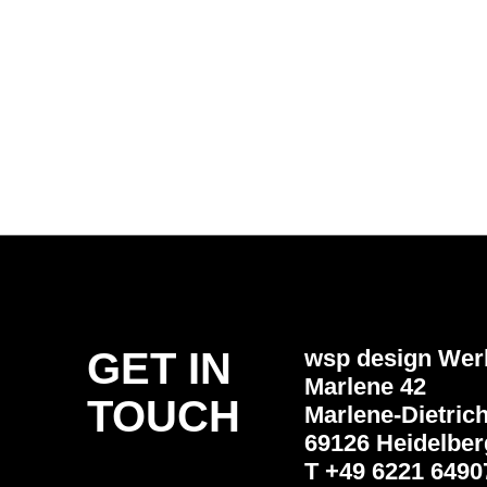
GET IN
wsp design We
Marlene 42
TOUCH
Marlene-Dietrich
69126 Heidelber
T +49 6221 6490