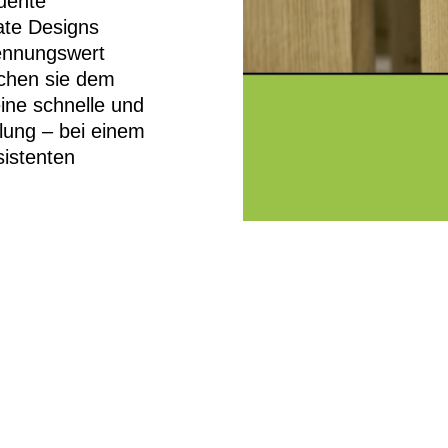
uente
te Designs
ennungswert
ichen sie dem
ine schnelle und
llung – bei einem
sistenten