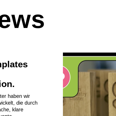
News
plates
on.
ter haben wir
ickelt, die durch
ache, klare