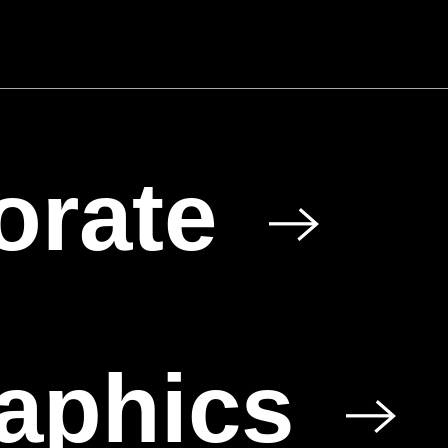
und Aquatech
in Köln
orate
raphics