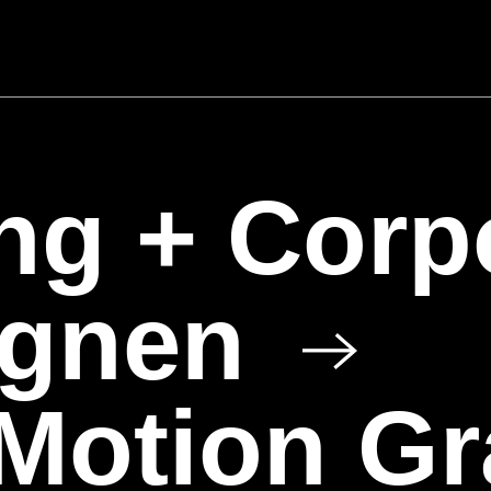
ng + Corp
gnen
 Motion G