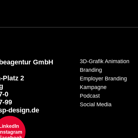
rbeagentur GmbH
3D-Grafik Animation
Branding
-Platz 2
Employer Branding
g
Kampagne
7-0
Podcast
7-99
Social Media
p-design.de
LinkedIn
Instagram
Facebook