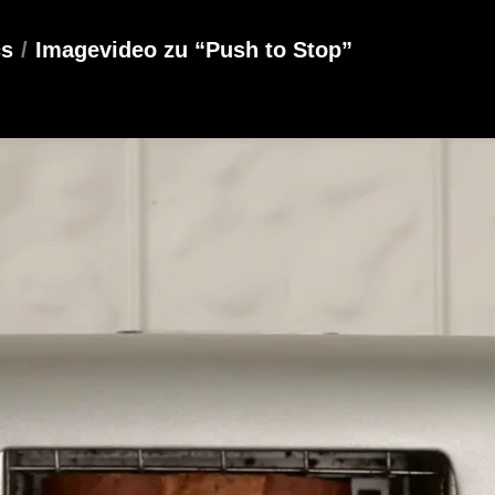
cs
/
Imagevideo zu “Push to Stop”