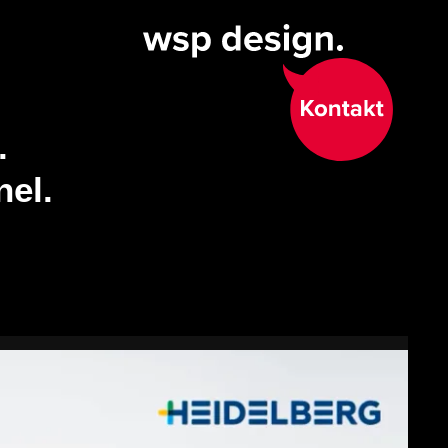
.
nel.