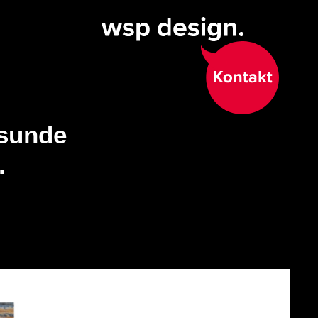
esunde
.