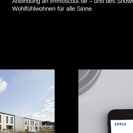
Anbindung an immoscout.de – und des Showr
Wohlfühlwohnen für alle Sinne.